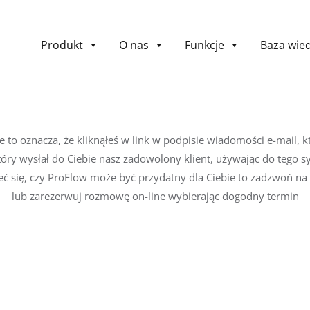
Produkt
O nas
Funkcje
Baza wie
onie to oznacza, że kliknąłeś w link w podpisie wiadomości e-mail, k
który wysłał do Ciebie nasz zadowolony klient, używając do tego 
ieć się, czy ProFlow może być przydatny dla Ciebie to zadzwoń n
lub zarezerwuj rozmowę on-line wybierając dogodny termin