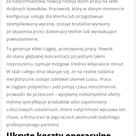
za natychmiastową reakcją rozbija dzień pracy na setki
drobnych kawałków. Pracownik, który w danym momencie
konfiguruje usługę dla klienta lub przygotowuje
skomplikowaną wycenę, zostaje brutalnie wyrwany
ze skupienia przez dzwoniący telefon lub wyskakujące
powiadomienie.
To generuje efekt ciągłej, przerywanej pracy. Powrót
do stanu głębokiej koncentracji po jednym takim
rozproszeniu zajmuje mózgowi średnio kilkanaście minut.
W skali całego dnia okazuje się, że na realne zadania
merytoryczne zostaje zaledwie ułamek czasu. Praca
w ciągłym pośpiechu i pod presją czasu nieuchronnie
prowadzi do przeoczeń – wysyłamy niekompletne oferty,
mylimy specyfikacje produktów albo zapominamy
o kluczowych ustaleniach. Klient natychmiast wyczuwa ten
chaos, a firma traci w jego oczach wizerunek stabilnego,
profesjonalnego partnera.
Ukryte koszty operacyjne,