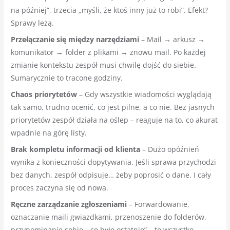
na później”, trzecia „myśli, że ktoś inny już to robi”. Efekt?
Sprawy leżą.
Przełączanie się między narzędziami
– Mail → arkusz →
komunikator → folder z plikami → znowu mail. Po każdej
zmianie kontekstu zespół musi chwilę dojść do siebie.
Sumarycznie to tracone godziny.
Chaos priorytetów
– Gdy wszystkie wiadomości wyglądają
tak samo, trudno ocenić, co jest pilne, a co nie. Bez jasnych
priorytetów zespół działa na oślep – reaguje na to, co akurat
wpadnie na górę listy.
Brak kompletu informacji od klienta
– Dużo opóźnień
wynika z konieczności dopytywania. Jeśli sprawa przychodzi
bez danych, zespół odpisuje… żeby poprosić o dane. I cały
proces zaczyna się od nowa.
Ręczne zarządzanie zgłoszeniami
– Forwardowanie,
oznaczanie maili gwiazdkami, przenoszenie do folderów,
przypominanie sobie, „co było ostatnio” – to wszystko