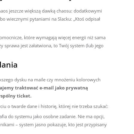
 chaos jeszcze większą dawką chaosu: dodatkowymi
lbo wiecznymi pytaniami na Slacku: „Ktoś odpisał
mocnicze, które wymagają więcej energii niż sama
zy sprawa jest załatwiona, to Twój system (lub jego
dania
ększego dysku na maile czy mnożeniu kolorowych
tajemy traktować e-mail jako prywatną
spólny ticket.
 o twarde dane i historię, której nie trzeba szukać:
afia do systemu jako osobne zadanie. Nie ma opcji,
nikami – system jasno pokazuje, kto jest przypisany