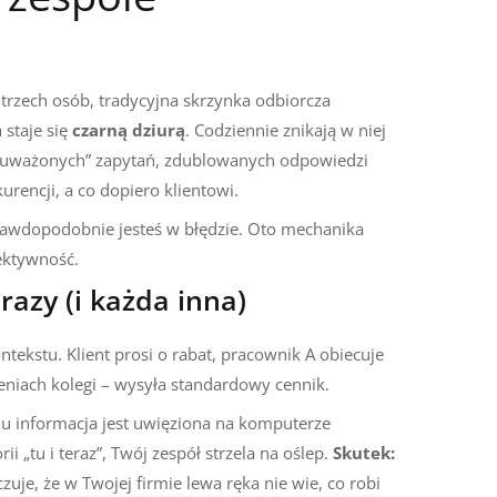
 trzech osób, tradycyjna skrzynka odbiorcza
 staje się
czarną dziurą
. Codziennie znikają w niej
ezauważonych” zapytań, zdublowanych odpowiedzi
urencji, a co dopiero klientowi.
 prawdopodobnie jesteś w błędzie. Oto mechanika
fektywność.
razy (i każda inna)
ekstu. Klient prosi o rabat, pracownik A obiecuje
eniach kolegi – wysyła standardowy cennik.
u informacja jest uwięziona na komputerze
i „tu i teraz”, Twój zespół strzela na oślep.
Skutek:
zuje, że w Twojej firmie lewa ręka nie wie, co robi