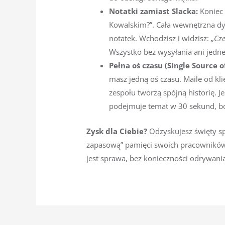
Notatki zamiast Slacka:
Koniec 
Kowalskim?”. Cała wewnętrzna dys
notatek. Wchodzisz i widzisz:
„Cz
Wszystko bez wysyłania ani jedn
Pełna oś czasu (Single Source o
masz jedną oś czasu. Maile od kl
zespołu tworzą spójną historię. J
podejmuje temat w 30 sekund, bo
Zysk dla Ciebie?
Odzyskujesz święty spo
zapasową” pamięci swoich pracowników. 
jest sprawa, bez konieczności odrywani