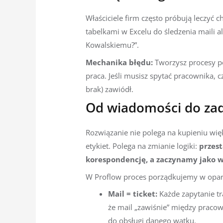
Właściciele firm często próbują leczyć
tabelkami w Excelu do śledzenia maili a
Kowalskiemu?”.
Mechanika błędu:
Tworzysz procesy po
praca. Jeśli musisz spytać pracownika, c
brak) zawiódł.
Od wiadomości do za
Rozwiązanie nie polega na kupieniu wi
etykiet. Polega na zmianie logiki:
przes
korespondencję, a zaczynamy jako w
W Proflow proces porządkujemy w oparciu
Mail = ticket:
Każde zapytanie tr
że mail „zawiśnie” między pracow
do obsługi danego wątku.