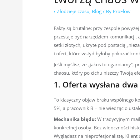
/
Złodzieje czasu
,
Blog
/ By
ProFlow
Fakty są brutalne: przy zespole powyżej
przestaje być narzędziem komunikacji, a
setki złotych, ukryte pod postacią „ni
i ofert, które wstyd byłoby pokazać konk
Jeśli myślisz, że „jakoś to ogarniamy”,
chaosu, który po cichu niszczy Twoją e
1. Oferta wysłana dwa 
To klasyczny objaw braku wspólnego kont
5%, a pracownik B – nie wiedząc o ustal
Mechanika błędu:
W tradycyjnym mail
konkretnej osoby. Bez widoczności histori
Wyglądasz na nieprofesjonalistę. Klient c