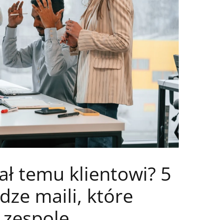
ł temu klientowi? 5
ze maili, które
 zespole