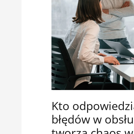
Kto odpowiedzia
błędów w obsłud
tworzą chaos w