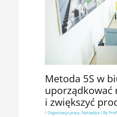
Metoda 5S w biu
uporządkować m
i zwiększyć pr
/
Organizacja pracy
,
Narzędzia
/ By
Pro