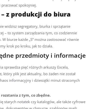
i pracować spokojniej.
– z produkcji do biura
e widzisz segregatory, biurka i sprzątanie
ej – to system zarządzania tym, co codziennie
ku. W biurze każde „S” można zastosować równie
my krok po kroku, jak to działa.
zbędne przedmioty i informacje
ia sprawdza pięć różnych arkuszy Excela,
, który plik jest aktualny, bo żaden nie został
haos informacyjny i dziesiątki minut straconych
 rozstania z tym, co zbędne.
ię starych notatek czy katalogów, ale także cyfrowe
derów, dokumentów w chmurze, szablonów maili,