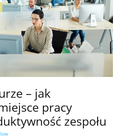
rze – jak
iejsce pracy
oduktywność zespołu
Flow