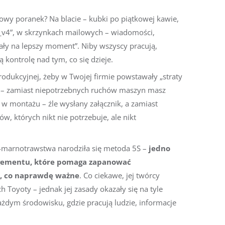
owy poranek? Na blacie – kubki po piątkowej kawie,
al_v4”, w skrzynkach mailowych – wiadomości,
kały na lepszy moment”. Niby wszyscy pracują,
 kontrolę nad tym, co się dzieje.
rodukcyjnej, żeby w Twojej firmie powstawały „straty
j – zamiast niepotrzebnych ruchów maszyn masz
w w montażu – źle wysłany załącznik, a zamiast
w, których nikt nie potrzebuje, ale nikt
o-marnotrawstwa narodziła się metoda 5S –
jedno
agementu, które pomaga zapanować
o, co naprawdę ważne
. Co ciekawe, jej twórcy
ch Toyoty – jednak jej zasady okazały się na tyle
ażdym środowisku, gdzie pracują ludzie, informacje