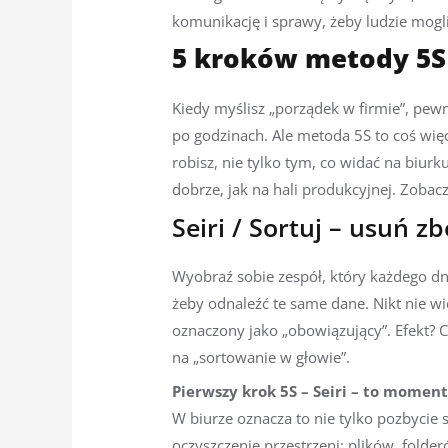
komunikację i sprawy, żeby ludzie mogl
5 kroków metody 5S 
Kiedy myślisz „porządek w firmie”, pewni
po godzinach. Ale metoda 5S to coś więc
robisz, nie tylko tym, co widać na biur
dobrze, jak na hali produkcyjnej. Zobacz
Seiri / Sortuj – usuń 
Wyobraź sobie zespół, który każdego dn
żeby odnaleźć te same dane. Nikt nie wie
oznaczony jako „obowiązujący”. Efekt? C
na „sortowanie w głowie”.
Pierwszy krok 5S – Seiri – to moment
W biurze oznacza to nie tylko pozbycie s
oczyszczenie przestrzeni: plików, fol