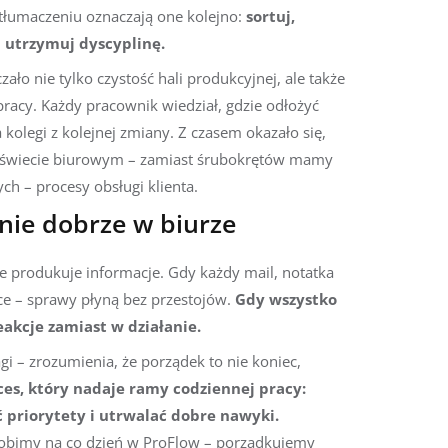
tłumaczeniu oznaczają one kolejno:
sortuj,
i utrzymuj dyscyplinę.
ło nie tylko czystość hali produkcyjnej, ale także
pracy. Każdy pracownik wiedział, gdzie odłożyć
 kolegi z kolejnej zmiany. Z czasem okazało się,
w świecie biurowym – zamiast śrubokrętów mamy
h – procesy obsługi klienta.
nie dobrze w biurze
że produkuje informacje. Gdy każdy mail, notatka
jsce – sprawy płyną bez przestojów.
Gdy wszystko
eakcje zamiast w działanie.
 – zrozumienia, że porządek to nie koniec,
ces, który nadaje ramy codziennej pracy:
 priorytety i utrwalać dobre nawyki.
o robimy na co dzień w ProFlow – porządkujemy