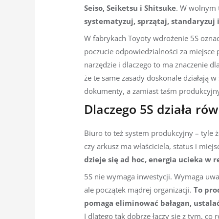
Seiso, Seiketsu i Shitsuke
. W wolnym 
systematyzuj, sprzątaj, standaryzuj 
W fabrykach Toyoty wdrożenie 5S oznacza
poczucie odpowiedzialności za miejsce 
narzędzie i dlaczego to ma znaczenie dla
że te same zasady doskonale działają 
dokumenty, a zamiast taśm produkcyjnyc
Dlaczego 5S działa rów
Biuro to też system produkcyjny – tyle 
czy arkusz ma właściciela, status i mie
dzieje się ad hoc, energia ucieka w r
5S nie wymaga inwestycji. Wymaga uwagi
ale początek mądrej organizacji.
To pro
pomaga eliminować bałagan, ustalać
I dlatego tak dobrze łączy się z tym, c