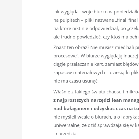
Jak wygląda Twoje biurko w poniedziałk
na pulpitach – pliki nazwane „final_fin
na które nikt nie odpowiedział, bo „cze
ale trudno powiedzieć, czy ktoś ma pełną
Znasz ten obraz? Nie musisz mieć hali p
procesowe”. W biurze wyglądają inacze
ciągłe przełączanie kart, zamiast błędó
zapasów materiałowych – dziesiątki plikó
nie ma czasu usunąć.
Właśnie z takiego świata chaosu i mikr
z najprostszych narzędzi lean man
nad bałaganem i odzyskać czas na t
nie myśleli wcale o biurach, a o fabryka
uniwersalne, że dziś sprawdzają się w k
i narzędzia.