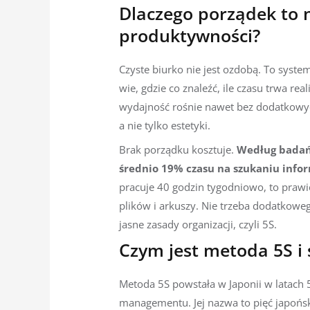
Dlaczego porządek to n
produktywności?
Czyste biurko nie jest ozdobą. To syste
wie, gdzie co znaleźć, ile czasu trwa real
wydajność rośnie nawet bez dodatkowyc
a nie tylko estetyki.
Brak porządku kosztuje.
Według badań 
średnio 19% czasu na szukaniu informa
pracuje 40 godzin tygodniowo, to prawie
plików i arkuszy. Nie trzeba dodatkowe
jasne zasady organizacji, czyli 5S.
Czym jest metoda 5S i 
Metoda 5S powstała w Japonii w latach 5
managementu. Jej nazwa to pięć japońsk