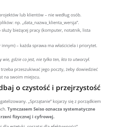
projektów lub klientów – nie według osób.
lików: np. „data_nazwa_klienta_wersja”.
 służy bieżącej pracy (komputer, notatnik, lista
 innym) – każda sprawa ma właściciela i priorytet.
wie, gdzie co jest, nie tylko ten, kto to utworzył.
e trzeba przeszukiwać jego poczty, żeby dowiedzieć
jest na swoim miejscu.
 dbaj o czystość i przejrzystość
gatelizowany. „Sprzątanie” kojarzy się z porządkiem
ach.
Tymczasem Seiso oznacza systematyczne
zeni fizycznej i cyfrowej.
dla estetyki, sprzątaj dla efektywności”.