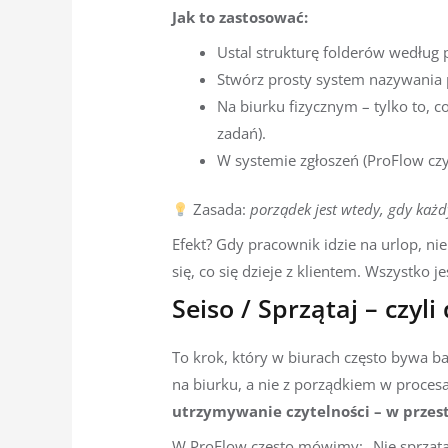
Jak to zastosować:
Ustal strukturę folderów według 
Stwórz prosty system nazywania p
Na biurku fizycznym – tylko to, co
zadań).
W systemie zgłoszeń (ProFlow czy
Zasada:
porządek jest wtedy, gdy każdy 
Efekt? Gdy pracownik idzie na urlop, ni
się, co się dzieje z klientem. Wszystko 
Seiso / Sprzątaj – czyli
To krok, który w biurach często bywa ba
na biurku, a nie z porządkiem w proces
utrzymywanie czytelności – w przestr
W ProFlow często mówimy: „Nie sprzątaj 